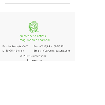
Grenzgängerin
Ranges
quintessenz artists
mag. monika csampai
Ferchenbachstraße 7
Fon: +49 (0)89 - 150 50 99
D- 80995 München
Email: info@quint-essenz.com
© 2017 Quintessenz
Impressum
Um Ihren Webseitenbesuch zu verbessern,
verwenden wir Cookies. Durch die Nutzung
erklären Sie sich damit einverstanden.
Weitere Informationen finden Sie in unserer
Datenschutzerklärung.