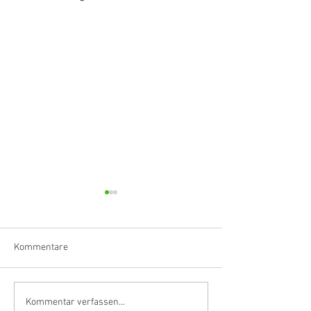
Kommentare
Klarinettistin, Tonmeisterin,
Hörvergnügen er
Kommentar verfassen...